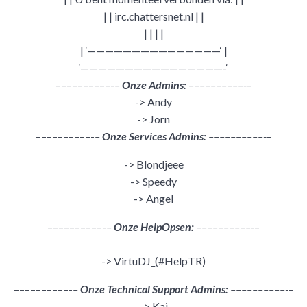
| | irc.chattersnet.nl | |
| | | |
| ‘———————————————‘ |
‘————————————————-‘
––––––––––-
–
Onze Admins:
––––––––––-
–
-> Andy
-> Jorn
––––––––––-
–
Onze Services Admins:
––––––––––-
–
-> Blondjeee
-> Speedy
-> Angel
––––––––––-
–
Onze HelpOpsen:
––––––––––-
–
-> VirtuDJ_(#HelpTR)
––––––––––-
–
Onze Technical Support Admins:
––––––––––-
–
-> Kaj