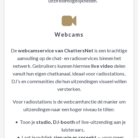
uitbreidmogelijkheden.
Webcams
De
webcamservice van ChattersNet
is een krachtige
aanvulling op de chat- en radioservices binnen het
netwerk. Gebruikers kunnen hiermee
live video
delen
vanuit hun eigen chatkanaal, ideaal voor radiostations,
DJ’s en communities die hun uitzendingen visueel willen
versterken.
Voor radiostations is de webcamfunctie dé manier om
uitzendingen naar een hoger niveau te tillen:
Toon je
studio, DJ-booth
of live-uitzending aan je
luisteraars,
Laat je publiek
zien wie er spreekt
— voor meer